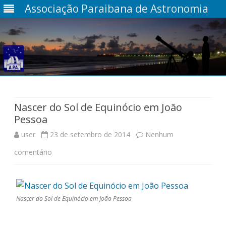
Associação Paraibana de Astronomia
Skip
to
content
Nascer do Sol de Equinócio em João
Pessoa
user
23 de setembro de 2014
Nenhum
em
comentário
Nascer
do
Nascer do Sol de Equinócio em João Pessoa
Sol
de