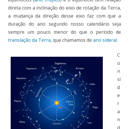
direta com a inclinação do eixo de rotação da Terra,
a mudança da direção desse eixo faz com que a
duração do ano segundo nosso calendário seja
sempre um pouco menor do que o período de
translação da Terra
, que chamamos de
ano sideral
.
C
o
n
si
d
e
r
a
n
d