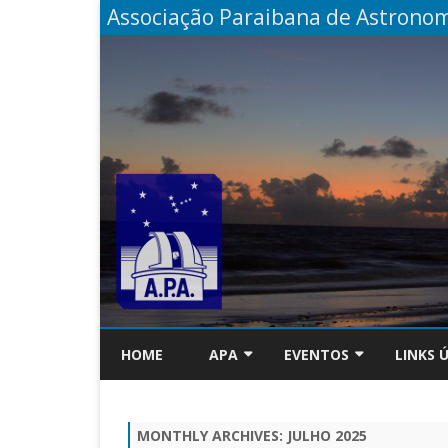
Associação Paraibana de Astrono
HOME
APA
EVENTOS
LINKS 
INSTITUCIONAL
XX EANE
REVIST
REUN
MONTHLY ARCHIVES:
JULHO 2025
SOBRE A APA
6º EPA!
TUTORI
DOC