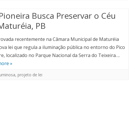
 ASTRONOMIA
OGRAFIAS
CONCURSO FOTOGRÁFICO
 Pioneira Busca Preservar o Céu
EXPOSIÇÃO
Maturéia, PB
 AULA
FOTOS VENCEDORAS
rovada recentemente na Câmara Municipal de Maturéia
va lei que regula a iluminação pública no entorno do Pico
re, localizado no Parque Nacional da Serra do Teixeira….
more »
luminosa
,
projeto de lei