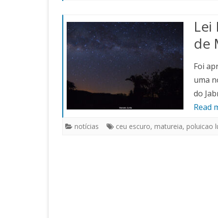
SOBRE
ESTATUTO
CONCURSO ECLIPSE 21 DE
FOT
Lei
AGOSTO
LOJAS
de 
IV EPA!
VÍDEOS
Foi ap
19º ENAST
LIVROS
uma no
XIV EANE
do Jab
Read 
48° EREA
notícias
ceu escuro
,
matureia
,
poluicao 