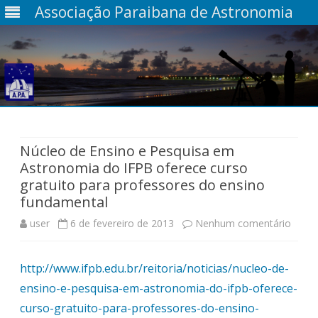
Associação Paraibana de Astronomia
Skip
to
content
Núcleo de Ensino e Pesquisa em
Astronomia do IFPB oferece curso
gratuito para professores do ensino
fundamental
em
user
6 de fevereiro de 2013
Nenhum comentário
Núcle
http://www.ifpb.edu.br/reitoria/noticias/nucleo-de-
de
ensino-e-pesquisa-em-astronomia-do-ifpb-oferece-
Ensin
curso-gratuito-para-professores-do-ensino-