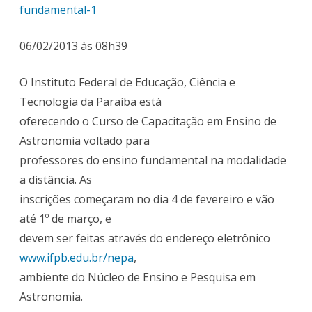
e
fundamental-1
Pesqu
06/02/2013 às 08h39
em
Astro
O Instituto Federal de Educação, Ciência e
Tecnologia da Paraíba está
do
oferecendo o Curso de Capacitação em Ensino de
IFPB
Astronomia voltado para
ofere
professores do ensino fundamental na modalidade
curso
a distância. As
inscrições começaram no dia 4 de fevereiro e vão
gratui
até 1º de março, e
para
devem ser feitas através do endereço eletrônico
profe
www.ifpb.edu.br/nepa
,
do
ambiente do Núcleo de Ensino e Pesquisa em
Astronomia.
ensin