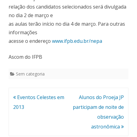
relação dos candidatos selecionados será divulgada
no dia 2 de março e
as aulas terão início no dia 4 de março. Para outras
informações
acesse o endereço
www.ifpb.edu.br/nepa
Ascom do IFPB
Sem categoria
Navegação
Eventos Celestes em
Alunos do Proeja JP
de
2013
participam de noite de
Post
observação
astronômica