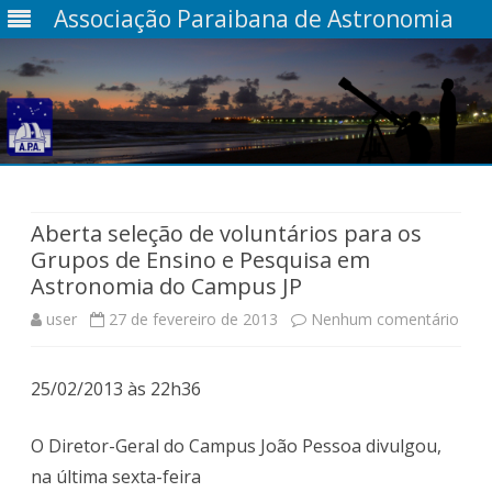
Associação Paraibana de Astronomia
Skip
to
content
Aberta seleção de voluntários para os
Grupos de Ensino e Pesquisa em
Astronomia do Campus JP
em
user
27 de fevereiro de 2013
Nenhum comentário
Aber
25/02/2013 às 22h36
sele
de
O Diretor-Geral do Campus João Pessoa divulgou,
volu
na última sexta-feira