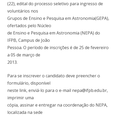
(22), edital do processo seletivo para ingresso de
para
voluntários nos
os
Grupos de Ensino e Pesquisa em Astronomia(GEPA),
Gru
ofertados pelo Núcleo
de
de Ensino e Pesquisa em Astronomia (NEPA) do
IFPB, Campus de João
Ensi
Pessoa. O período de inscrições é de 25 de fevereiro
e
a 05 de março de
Pesq
2013.
em
Para se inscrever o candidato deve preencher o
Astr
formulário, disponível
do
neste link, enviá-lo para o e-mail nepa@ifpb.edu.br,
Cam
imprimir uma
cópia, assinar e entregar na coordenação do NEPA,
JP
localizada na sede