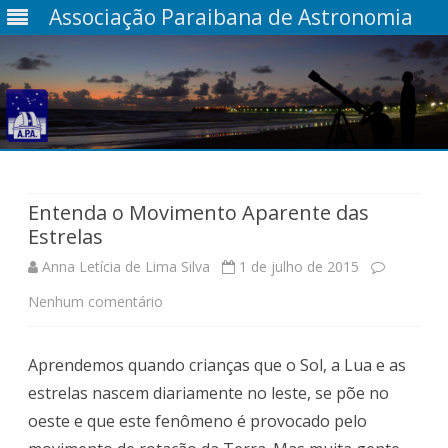
Associação Paraibana de Astronomia
Skip
to
content
Entenda o Movimento Aparente das
Estrelas
Anna Letícia de Lima Silva
1 de julho de 2015
em
Nenhum comentário
Entenda
Aprendemos quando crianças que o Sol, a Lua e as
o
estrelas nascem diariamente no leste, se põe no
Movimento
oeste e que este fenômeno é provocado pelo
Aparente