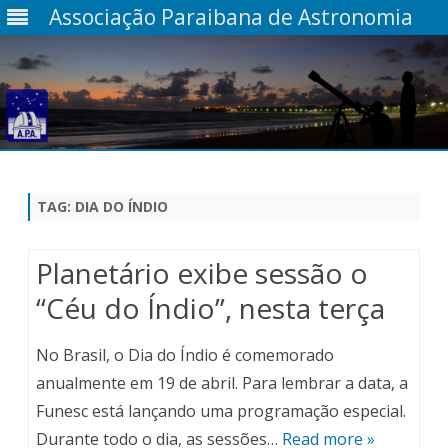
Associação Paraibana de Astronomia
Skip
to
content
TAG:
DIA DO ÍNDIO
Planetário exibe sessão o
“Céu do Índio”, nesta terça
No Brasil, o Dia do Índio é comemorado
anualmente em 19 de abril. Para lembrar a data, a
Funesc está lançando uma programação especial.
Durante todo o dia, as sessões…
Read more »