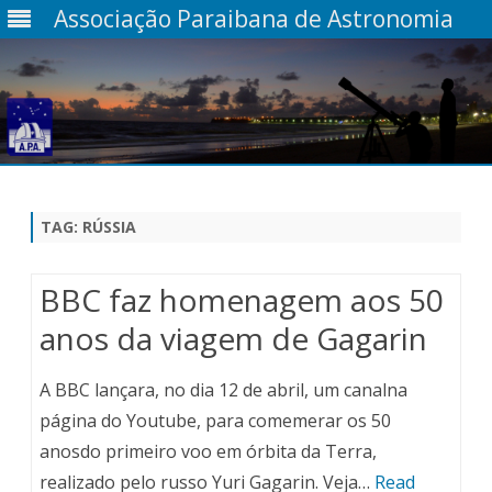
Associação Paraibana de Astronomia
Skip
to
content
TAG:
RÚSSIA
BBC faz homenagem aos 50
anos da viagem de Gagarin
A BBC lançara, no dia 12 de abril, um canalna
página do Youtube, para comemerar os 50
anosdo primeiro voo em órbita da Terra,
realizado pelo russo Yuri Gagarin. Veja…
Read